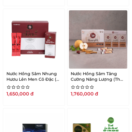
Nước Hồng Sâm Nhung
Nước Hồng Sâm Tăng
Hươu Lên Men Cô Đặc (6
Cường Năng Lượng (The
Years Old Korean Red
Heathier Korean Red
Ginseng Extract) 10ml x
Ginseng Stick) 10ml x 30
1,650,000
đ
1,760,000
đ
30 gói
gói