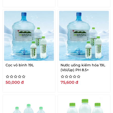
Cọc vỏ bình 19L
Nước uống kiềm hóa 19L
(Vòi/úp) PH 8.5+
50,000
đ
75,600
đ