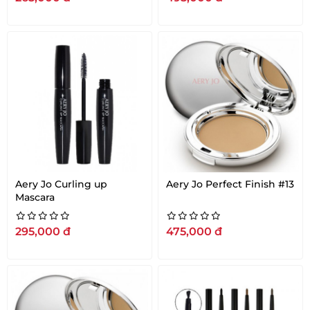
sáng
Aery Jo Curling up
Aery Jo Perfect Finish #13
Mascara
295,000
đ
475,000
đ