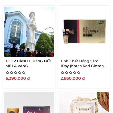
TOUR HÀNH HƯƠNG ĐỨC
Tinh Chất Hồng Sâm
MẸ LA VANG
1Day (Korea Red Ginseng
Extract Stick) 15ml x 60
gói
6,390,000
đ
2,860,000
đ