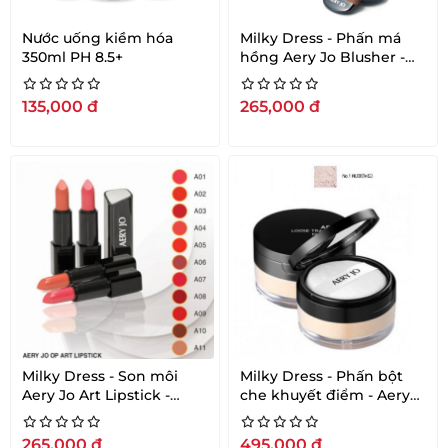
Nước uống kiềm hóa
Milky Dress - Phấn má
350ml PH 8.5+
hồng Aery Jo Blusher -
Pink - No04 - hồng đậm
135,000
đ
265,000
đ
Milky Dress - Son môi
Milky Dress - Phấn bột
Aery Jo Art Lipstick -
che khuyết điểm - Aery
Cherry Red- No 8
Jo Loose Translucent
Face Powder #No01 tông
265,000
đ
495,000
đ