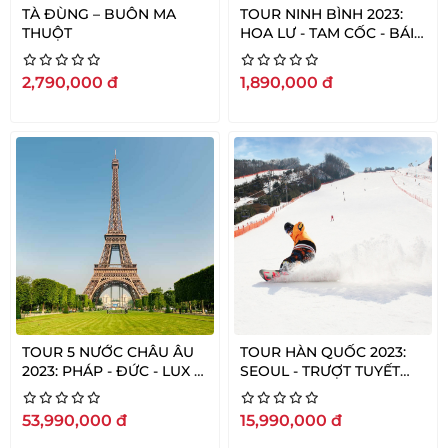
TÀ ĐÙNG – BUÔN MA
TOUR NINH BÌNH 2023:
THUỘT
HOA LƯ - TAM CỐC - BÁI
ĐÍNH - TRẢNG BÀNG
2,790,000
đ
1,890,000
đ
TOUR 5 NƯỚC CHÂU ÂU
TOUR HÀN QUỐC 2023:
2023: PHÁP - ĐỨC - LUX -
SEOUL - TRƯỢT TUYẾT
BỈ - PHÁP
ELYSIAN - SHOW PAINTER
53,990,000
đ
15,990,000
đ