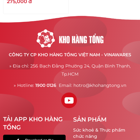
275,000
đ
CÔNG TY CP KHO HÀNG TỔNG VIỆT NAM - VINAWARES
» Địa chỉ: 256 Bạch Đằng Phường 24, Quận Bình Thạnh,
Tp.HCM
» Hotline:
1900 0126
Email:
hotro@khohangtong.vn
TẢI APP KHO HÀNG
SẢN PHẨM
TỔNG
Sức khoẻ & Thực phẩm
chức năng