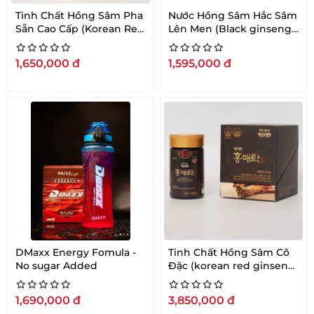
Tinh Chất Hồng Sâm Pha
Nước Hồng Sâm Hắc Sâm
Sẵn Cao Cấp (Korean Red
Lên Men (Black ginseng
Ginseng Extract Health
and Red Ginseng
Power Stick) 10ml x 30
Premium stick set) 12ml x
1,650,000
đ
1,595,000
đ
gói
30 gói
DMaxx Energy Fomula -
Tinh Chất Hồng Sâm Cô
No sugar Added
Đặc (korean red ginseng)
240G
1,690,000
đ
3,850,000
đ