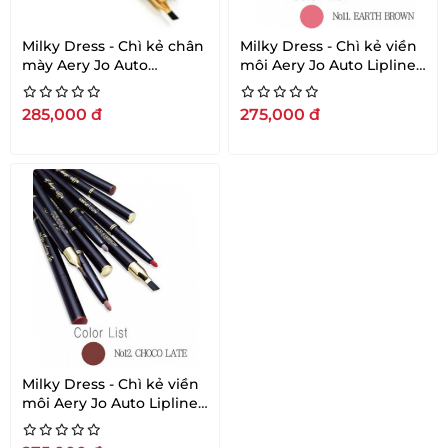
Milky Dress - Chì kẻ chân
Milky Dress - Chì kẻ viền
mày Aery Jo Auto
môi Aery Jo Auto Lipliner
Eyebrow - Grey
- #No11 - Earth Brown
285,000
đ
275,000
đ
Milky Dress - Chì kẻ viền
môi Aery Jo Auto Lipliner
- #No12 - Chocolate