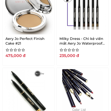
Aery Jo Perfect Finish
Milky Dress - Chì kẻ viền
Cake #21
mắt Aery Jo Waterproof
Pencil Eyeline (đen)
475,000
đ
235,000
đ