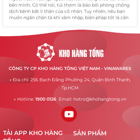
bên mình. Có thể nói, túi thơm là bảo bối phòng chống
dịch bệnh bất li thân của cổ nhân. Tuy nhiên, nếu bạn
muốn ngăn chặn tà khí xâm nhập, biện pháp tốt là cần
mang theo chính khí của Trời đất.
CÔNG TY CP KHO HÀNG TỔNG VIỆT NAM - VINAWARES
» Địa chỉ: 256 Bạch Đằng Phường 24, Quận Bình Thạnh,
Tp.HCM
» Hotline:
1900 0126
Email:
hotro@khohangtong.vn
TẢI APP KHO HÀNG
SẢN PHẨM