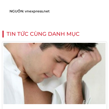
NGUỒN: vnexpress.net
TIN TỨC CÙNG DANH MỤC