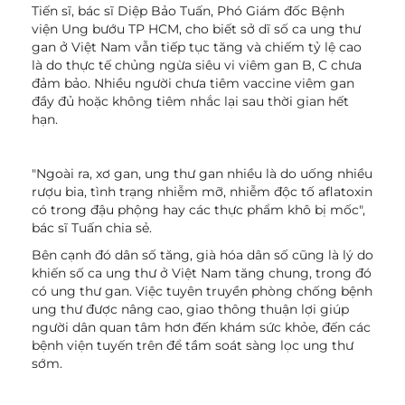
Tiến sĩ, bác sĩ Diệp Bảo Tuấn, Phó Giám đốc Bệnh
viện Ung bướu TP HCM, cho biết sở dĩ số ca ung thư
gan ở Việt Nam vẫn tiếp tục tăng và chiếm tỷ lệ cao
là do thực tế chủng ngừa siêu vi viêm gan B, C chưa
đảm bảo. Nhiều người chưa tiêm vaccine viêm gan
đầy đủ hoặc không tiêm nhắc lại sau thời gian hết
hạn.
"Ngoài ra, xơ gan, ung thư gan nhiều là do uống nhiều
rượu bia, tình trạng nhiễm mỡ, nhiễm độc tố aflatoxin
có trong đậu phộng hay các thực phẩm khô bị mốc",
bác sĩ Tuấn chia sẻ.
Bên cạnh đó dân số tăng, già hóa dân số cũng là lý do
khiến số ca ung thư ở Việt Nam tăng chung, trong đó
có ung thư gan. Việc tuyên truyền phòng chống bệnh
ung thư được nâng cao, giao thông thuận lợi giúp
người dân quan tâm hơn đến khám sức khỏe, đến các
bệnh viện tuyến trên để tầm soát sàng lọc ung thư
sớm.