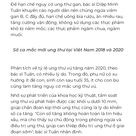
Để hạn chế nguy cơ ung thư gan, bác sĩ Diệp Minh
Tuấn khuyến cáo người dân nên chủng ngừa viêm
gan B, C đầy đủ, hạn chế uống bia rượu, ăn nhiều rau,
tăng cường vận động, không sử dụng các thực phẩm
khô bị nấm mốc, các thực phẩm ngâm chua, ngâm
muối.
Số ca mắc mới ung thư tại Việt Nam 2018 và 2020
Phân tích về tỷ lệ ung thư vú tăng năm 2020, theo
bác sĩ Tuấn, có nhiều lý do. Trong đó, phụ nữ có xu
hướng ít đẻ con, sinh con sau tuổi 35, ít cho con bú
cũng làm tăng nguy cơ mắc ung thư vú.
Nhờ sự phát triển của khoa học kỹ thuật, tầm soát
ung thư vú phát hiện được các khối u dưới 10 mm,
giúp chẩn đoán kịp thời ung thư, cũng là lý do khiến
số ca tăng. "Con số tăng không hoàn toàn là tín hiệu
xấu, mà cho thấy sự chủ động trong phòng ngừa và
điều trị ung thư, giúp can thiệp điều trị ung thư ở giai
đoạn sớm", bác sĩ Tuấn nhận định.