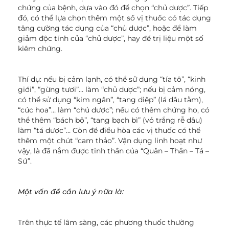
chứng của bệnh, dựa vào đó để chọn “chủ dược”. Tiếp
đó, có thể lựa chọn thêm một số vị thuốc có tác dụng
tăng cường tác dụng của “chủ dược”, hoặc để làm
giảm độc tính của “chủ dược”, hay để trị liệu một số
kiêm chứng.
Thí dụ: nếu bị cảm lạnh, có thể sử dụng “tía tô”, “kinh
giới”, “gừng tươi”… làm “chủ dược”; nếu bị cảm nóng,
có thể sử dụng “kim ngân”, “tang diệp” (lá dâu tằm),
“cúc hoa”… làm “chủ dược”; nếu có thêm chứng ho, có
thể thêm “bách bộ”, “tang bạch bì” (vỏ trắng rễ dâu)
làm “tá dược”… Còn để điều hòa các vị thuốc có thể
thêm một chút “cam thảo”. Vận dụng linh hoạt như
vậy, là đã nắm được tinh thần của “Quân – Thần – Tá –
Sứ”.
Một vấn đề cần lưu ý nữa là:
Trên thực tế lâm sàng, các phương thuốc thường