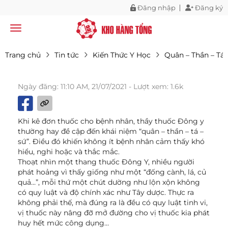
Đăng nhập
Đăng ký
Trang chủ
Tin tức
Kiến Thức Y Học
Quân – Thần – Tá 
Ngày đăng: 11:10 AM, 21/07/2021
- Lượt xem: 1.6k
Khi kê đơn thuốc cho bệnh nhân, thầy thuốc Đông y
thường hay đề cập đến khái niệm “quân – thần – tá –
sứ”. Điều đó khiến không ít bệnh nhân cảm thấy khó
hiểu, nghi hoặc và thắc mắc.
Thoạt nhìn một thang thuốc Đông Y, nhiều người
phát hoảng vì thấy giống như một “đống cành, lá, củ
quả…”, mỗi thứ một chút dường như lộn xộn không
có quy luật và độ chính xác như Tây dược. Thực ra
không phải thế, mà đúng ra là đều có quy luật tinh vi,
vị thuốc này nâng đỡ mở đường cho vị thuốc kia phát
huy hết mức công dụng…