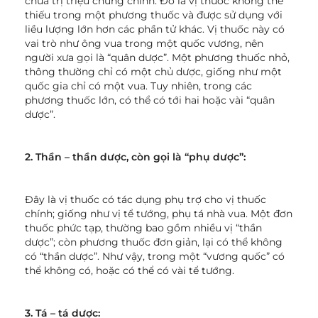
chữa trị triệu chứng chính. Đó là vị thuốc không thể
thiếu trong một phương thuốc và được sử dụng với
liều lượng lớn hơn các phần tử khác. Vị thuốc này có
vai trò như ông vua trong một quốc vương, nên
người xưa gọi là “quân dược”. Một phương thuốc nhỏ,
thông thường chỉ có một chủ dược, giống như một
quốc gia chỉ có một vua. Tuy nhiên, trong các
phương thuốc lớn, có thể có tới hai hoặc vài “quân
dược”.
2. Thần – thần dược, còn gọi là “phụ dược”:
Đây là vị thuốc có tác dụng phụ trợ cho vị thuốc
chính; giống như vị tể tướng, phụ tá nhà vua. Một đơn
thuốc phức tạp, thường bao gồm nhiều vị “thần
dược”; còn phương thuốc đơn giản, lại có thể không
có “thần dược”. Như vậy, trong một “vương quốc” có
thể không có, hoặc có thể có vài tể tướng.
3. Tá – tá dược: