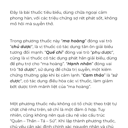
Đây là bài thuốc tiêu biểu, dùng chữa ngoại cảm
phong hàn, với các triệu chứng sợ rét phát sốt, không
mồ hôi mà suyễn thở.
Trong phương thuốc này “
ma hoàng
” đóng vai trò
“
chủ dược
“, là vị thuốc có tác dụng tân ôn giải biểu
tương đối mạnh. “
Quế chi
” đóng vai trò “
phụ dược
“,
cũng là vị thuốc có tác dụng phát hãn giải biểu, dùng
để phụ trợ cho “ma hoàng”. “
Hạnh nhân
” đóng vai
trò “
tá dược
“, sử dụng để chữa trị suyễn, một kiêm
chứng thường gặp khi bị cảm lạnh. “
Cam thảo
” là “
sứ
dược
“, có tác dụng điều hòa các vị thuốc, làm giảm
bớt dược tính mãnh liệt của “ma hoàng”.
Một phương thuốc nếu không có tổ chức theo trật tự
chặt chẽ như trên, sẽ chỉ là một đám ô hợp. Tuy
nhiên, cũng không nên quá câu nệ vào cấu trúc
“Quân – Thần – Tá – Sứ”. Khi lập thành phương thuốc,
chủ yếu cần xác định chính xác nguyên nhân và chủ